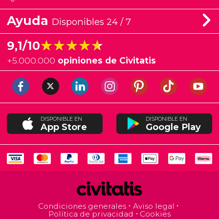
Ayuda
Disponibles 24 / 7
★★★★★
★★★★★
9,1/10
+
5.000.000
opiniones de Civitatis
DISPONIBLE EN
DISPONIBLE EN
App Store
Google Play
Condiciones generales
Aviso legal
Política de privacidad
Cookies