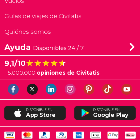
Vuelos
Guías de viajes de Civitatis
Quiénes somos
Ayuda
Disponibles 24 / 7
★★★★★
★★★★★
9,1/10
+
5.000.000
opiniones de Civitatis
DISPONIBLE EN
DISPONIBLE EN
App Store
Google Play