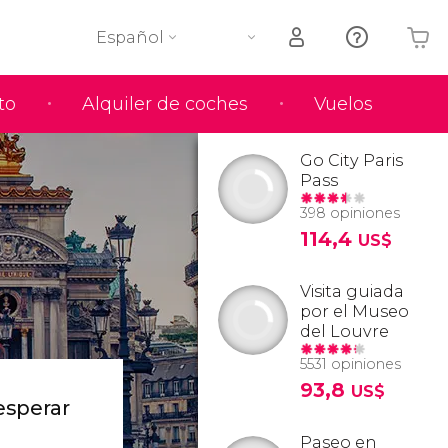
Español
to
Alquiler de coches
Vuelos
Tu carrito está vacío
Go City Paris
Pass
398 opiniones
114,4
US$
Visita guiada
por el Museo
del Louvre
5531 opiniones
93,8
US$
esperar
Paseo en