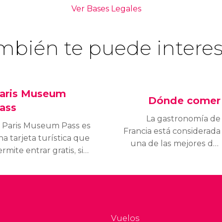
mbién te puede interes
aris Museum
Dónde comer
ass
La gastronomía de
l Paris Museum Pass es
Francia está considerada
a tarjeta turística que
una de las mejores del
rmite entrar gratis, sin
mundo, algo que
sperar colas y cuantas
convierte París en una
eces se quiera en más
de las capitales
e 50 monumentos y
gastronómicas más
useos de París y su
reputadas.
egión. Se puede
Vuelos