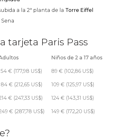
ubida a la 2ª planta de la
Torre Eiffel
o Sena
la tarjeta Paris Pass
Adultos
Niños de 2 a 17 años
154
€
(177,98
US$
)
89
€
(102,86
US$
)
184
€
(212,65
US$
)
109
€
(125,97
US$
)
214
€
(247,33
US$
)
124
€
(143,31
US$
)
249
€
(287,78
US$
)
149
€
(172,20
US$
)
le?