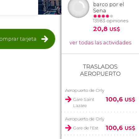
barco por el
Sena
13983 opiniones
20,8
US$
omprar tarjeta
ver todas las actividades
TRASLADOS
AEROPUERTO
Aeropuerto de Orly
100,6
Gare Saint
US$
Lazare
Aeropuerto de Orly
100,6
Gare de l'Est
US$