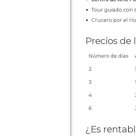
Tour guiado con s
Crucero por el rí
Precios de 
Número de días
2
3
4
6
¿Es rentab