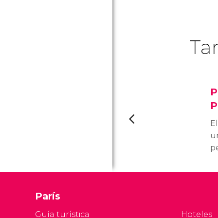
Ta
P
P
E
un
pe
e
v
d
París
m
r
Guía turística
Hoteles