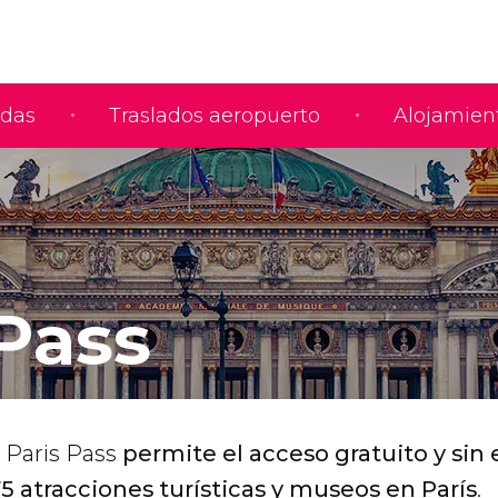
adas
Traslados aeropuerto
Alojamien
 Pass
y Paris Pass
permite el acceso gratuito y sin 
5 atracciones turísticas y museos en París
.