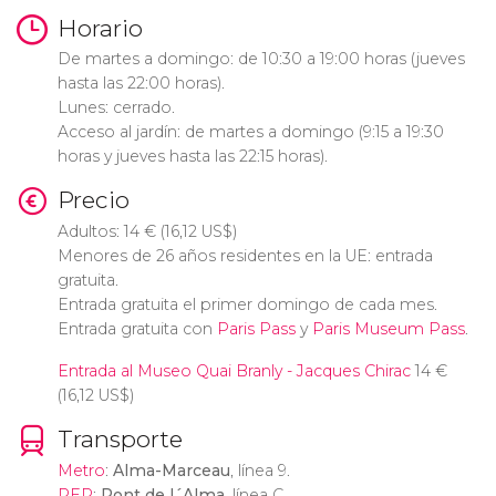
Horario
De martes a domingo: de 10:30 a 19:00 horas (jueves
hasta las 22:00 horas).
Lunes: cerrado.
Acceso al jardín: de martes a domingo (9:15 a 19:30
horas y jueves hasta las 22:15 horas).
Precio
Adultos: 14
€
(16,12
US$
)
Menores de 26 años residentes en la UE: entrada
gratuita.
Entrada gratuita el primer domingo de cada mes.
Entrada gratuita con
Paris Pass
y
Paris Museum Pass
.
Entrada al Museo Quai Branly - Jacques Chirac
14
€
(16,12
US$
)
Transporte
Metro
:
Alma-Marceau
, línea 9.
RER
:
Pont de l´Alma
, línea C.