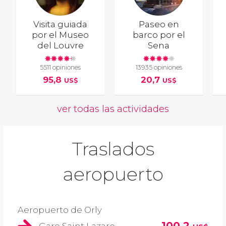
Visita guiada
Paseo en
por el Museo
barco por el
del Louvre
Sena
5511 opiniones
13935 opiniones
95,8
20,7
US$
US$
ver todas las actividades
Traslados
aeropuerto
Aeropuerto de Orly
100,2