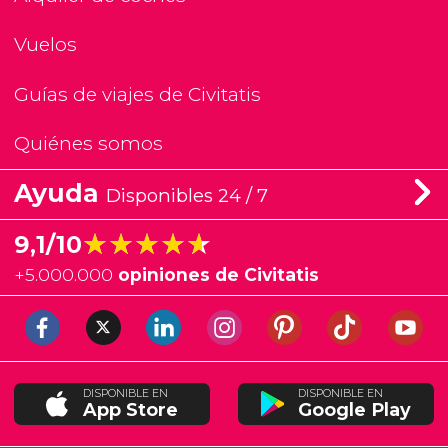
Vuelos
Guías de viajes de Civitatis
Quiénes somos
Ayuda
Disponibles 24 / 7
★★★★★
★★★★★
9,1/10
+
5.000.000
opiniones de Civitatis
DISPONIBLE EN
DISPONIBLE EN
App Store
Google Play