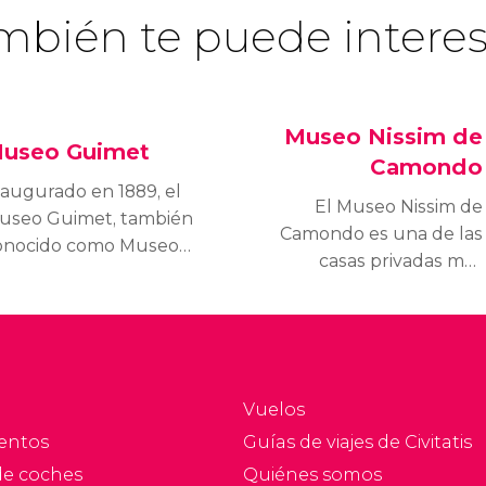
mbién te puede interes
Museo Nissim de
useo Guimet
Camondo
naugurado en 1889, el
El Museo Nissim de
useo Guimet, también
Camondo es una de las
onocido como Museo
casas privadas más
acional de Artes
lujosas que se
iáticas, posee una
conservan del siglo XX
xcelente colección de
parisino. En ella se
rte perteneciente a
muestran los muebles y
ferentes culturas y
objetos de arte francés
vilizaciones orientales.
Vuelos
del siglo XVIII.
entos
Guías de viajes de Civitatis
de coches
Quiénes somos