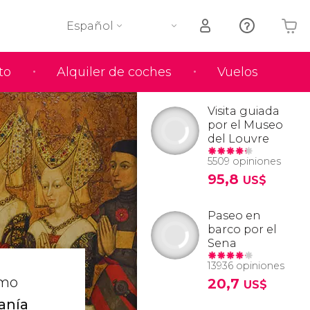
Español
to
Alquiler de coches
Vuelos
Tu carrito está vacío
Visita guiada
por el Museo
del Louvre
5509 opiniones
95,8
US$
Paseo en
barco por el
Sena
13936 opiniones
omo
20,7
US$
sanía