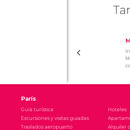
Ta
M
I
M
c
N
As
e
a
París
di
ci
Guía turística
Hoteles
Excursiones y visitas guiadas
Apartam
Traslados aeropuerto
Alquiler 