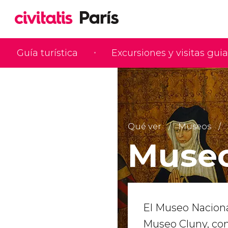
Guía turística
Excursiones y visitas gui
Qué ver
Museos
Museo
El Museo Naciona
Museo Cluny, co