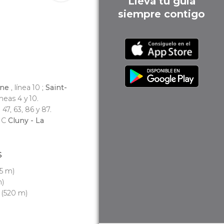
Lleva tu guía
siempre contigo
nne
, línea 10 ;
Saint-
líneas 4 y 10.
, 47, 63, 86 y 87.
a C
Cluny - La
s
5 m)
)
(520 m)