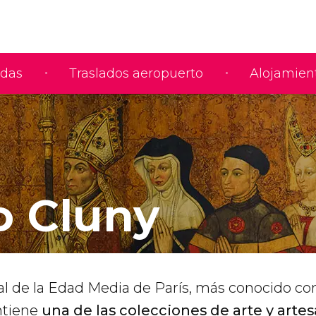
adas
Traslados aeropuerto
Alojamien
 Cluny
l de la Edad Media de París, más conocido c
ntiene
una de las colecciones de arte y arte