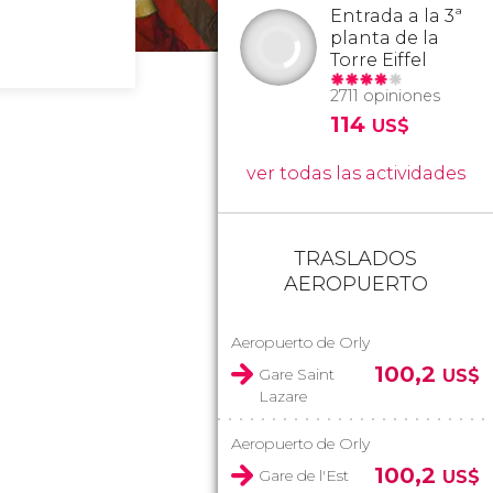
Entrada a la 3ª
planta de la
Torre Eiffel
2711 opiniones
114
US$
ver todas las actividades
TRASLADOS
AEROPUERTO
Aeropuerto de Orly
100,2
Gare Saint
US$
Lazare
Aeropuerto de Orly
100,2
Gare de l'Est
US$