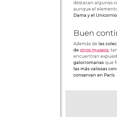
destacan algunas vidr
aunque el elemento
Dama y el Unicornio
Buen conti
Además de
las cole
de
otros museos
, ta
encuentran expuest
galorromanas
que f
las más valiosas co
conservan en París
.