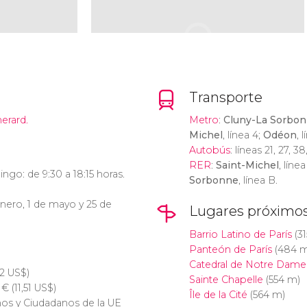
Transporte
rard.
Metro
:
Cluny-La Sorbo
Michel
, línea 4;
Odéon
, 
Autobús
: líneas 21, 27, 38
RER
:
Saint-Michel
, líne
go: de 9:30 a 18:15 horas.
Sorbonne
, línea B.
enero, 1 de mayo y 25 de
Lugares próximo
Barrio Latino de París
(31
Panteón de París
(484 m
Catedral de Notre Dame
82
US$
)
Sainte Chapelle
(554 m)
0
€
(11,51
US$
)
Île de la Cité
(564 m)
os y Ciudadanos de la UE