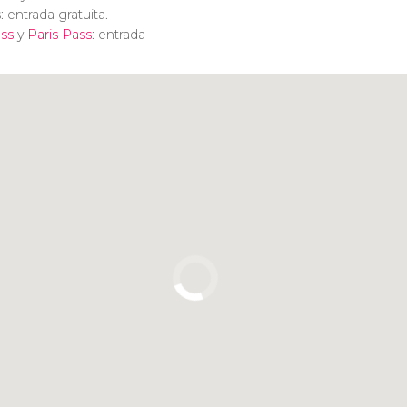
: entrada gratuita.
ss
y
Paris Pass
: entrada
Pulsa para usar el mapa