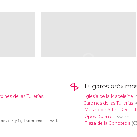
Lugares próximo
dines de las Tullerías.
Iglesia de la Madeleine
(
Jardines de las Tullerías
(
Museo de Artes Decorat
Ópera Garnier
(532 m)
neas 3, 7 y 8;
Tuileries
, línea 1.
Plaza de la Concordia
(6