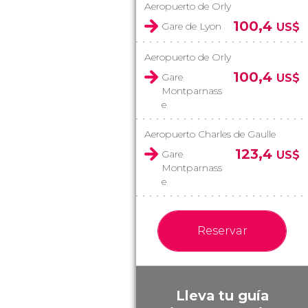
Aeropuerto de Orly
100,4
Gare de Lyon
US$
Aeropuerto de Orly
100,4
Gare
US$
Montparnass
e
Aeropuerto Charles de Gaulle
123,4
Gare
US$
Montparnass
e
Reservar
Lleva tu guía