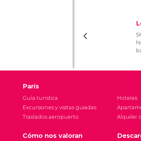
L
S
hi
ba
m
p
t
de
París
c
de
Guía turística
Hoteles
Excursiones y visitas guiadas
Apartam
Traslados aeropuerto
Alquiler 
Cómo nos valoran
Descar