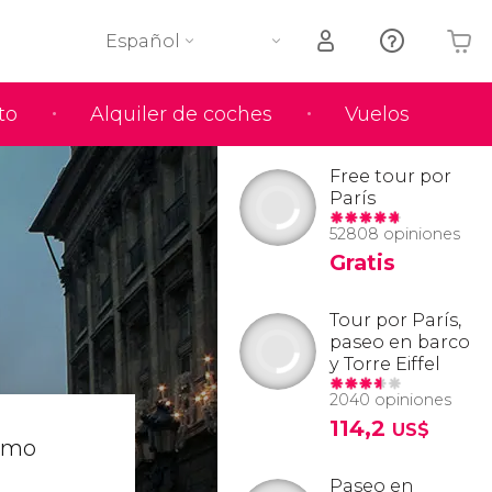
Español
to
Alquiler de coches
Vuelos
Tu carrito está vacío
Free tour por
París
52808 opiniones
Gratis
Tour por París,
paseo en barco
y Torre Eiffel
2040 opiniones
114,2
US$
ismo
Paseo en