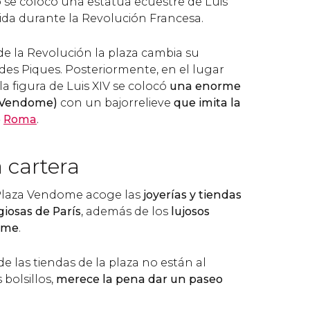
o se colocó una estatua ecuestre de Luis
uida durante la Revolución Francesa.
de la Revolución la plaza cambia su
des Piques. Posteriormente, en el lugar
a figura de Luis XIV se colocó
una enorme
 Vendome)
con un bajorrelieve
que imita la
e
Roma
.
 cartera
 Plaza Vendome acoge las
joyerías y tiendas
iosas de París
, además de los
lujosos
dome
.
e las tiendas de la plaza no están al
 bolsillos,
merece la pena dar un paseo