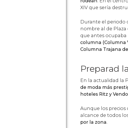
rodean
. En el centr
XIV que sería destr
Durante el periodo 
nombre al de Plaza 
que antes ocupaba l
columna (Columna
Columna Trajana d
Preparad la
En la actualidad la
de moda más prestig
hoteles Ritz y Ven
Aunque los precios d
alcance de todos los
por la zona
.