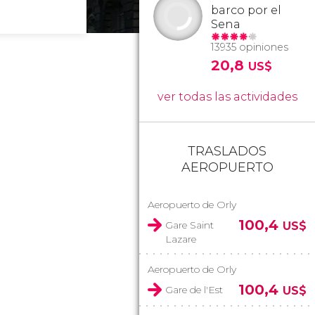
barco por el
Sena
13935 opiniones
20,8
US$
ver todas las actividades
TRASLADOS
AEROPUERTO
Aeropuerto de Orly
100,4
Gare Saint
US$
Lazare
Aeropuerto de Orly
100,4
Gare de l'Est
US$