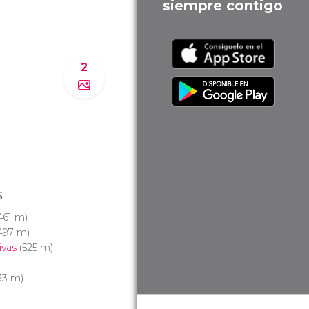
siempre contigo
2
s
461 m)
497 m)
ivas
(525 m)
33 m)