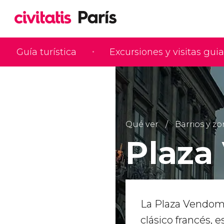
Guía turística
Excursiones y visitas gui
Qué ver
Barrios y z
Plaza
La Plaza Vendome
clásico francés, e