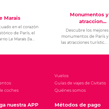
Monumentos y
e Marais
atracciones
ituado en el corazón
turísticas
Descubre los mejores
stórico de París, el
monumentos de París y
rrio Le Marais (la
las atracciones turísticas
arisma) era una zona
que no puedes perder si
antanosa antes de
viajas a la capital
ransformarse en uno
francesa.
 los distritos más
osmopolitas y de moda
 París.
Vuelos
entos
Guías de viajes de Civitatis
de coches
Quiénes somos
ga nuestra APP
Métodos de pago