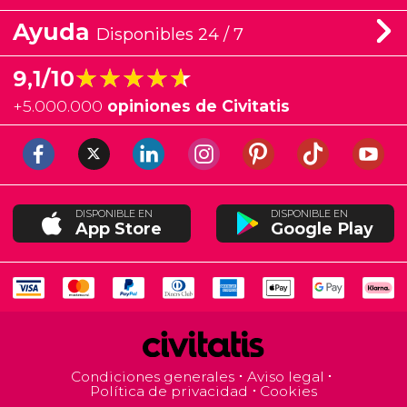
Ayuda
Disponibles 24 / 7
★★★★★
★★★★★
9,1/10
+
5.000.000
opiniones de Civitatis
DISPONIBLE EN
DISPONIBLE EN
App Store
Google Play
Condiciones generales
Aviso legal
Política de privacidad
Cookies