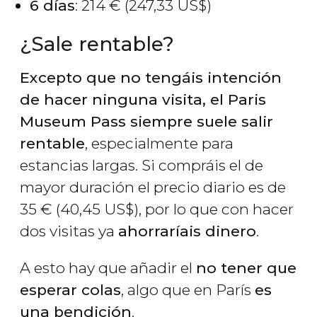
6 días
: 214
€
(247,33
US$
)
¿Sale rentable?
Excepto que no tengáis intención
de hacer ninguna visita, el Paris
Museum Pass siempre suele salir
rentable
, especialmente para
estancias largas. Si compráis el de
mayor duración el precio diario es de
35
€
(40,45
US$
), por lo que con hacer
dos visitas ya
ahorraríais dinero
.
A esto hay que añadir el
no tener que
esperar colas
, algo que en París
es
una bendición
.