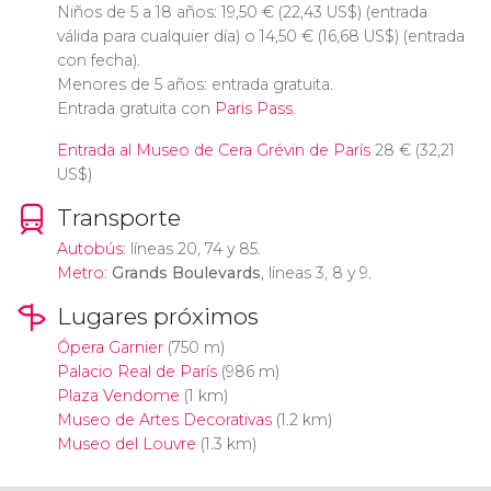
Niños de 5 a 18 años: 19,50
€
(22,43
US$
) (entrada
válida para cualquier día) o 14,50
€
(16,68
US$
) (entrada
con fecha).
Menores de 5 años: entrada gratuita.
Entrada gratuita con
Paris Pass
.
Entrada al Museo de Cera Grévin de París
28
€
(32,21
US$
)
Transporte
Autobús
: líneas 20, 74 y 85.
Metro
:
Grands Boulevards
, líneas 3, 8 y 9.
Lugares próximos
Ópera Garnier
(750 m)
Palacio Real de París
(986 m)
Plaza Vendome
(1 km)
Museo de Artes Decorativas
(1.2 km)
Museo del Louvre
(1.3 km)