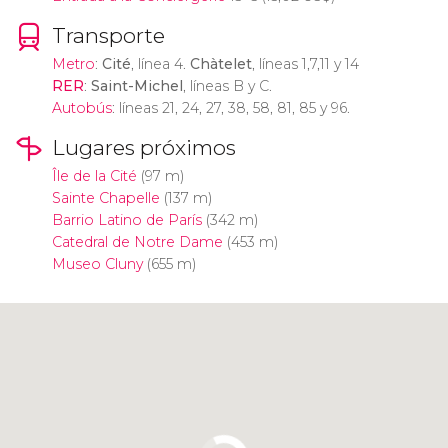
Transporte
Metro
:
Cité
, línea 4.
Chàtelet
, líneas 1,7,11 y 14
RER
:
Saint-Michel
, líneas B y C.
Autobús
: líneas 21, 24, 27, 38, 58, 81, 85 y 96.
Lugares próximos
Île de la Cité
(97 m)
Sainte Chapelle
(137 m)
Barrio Latino de París
(342 m)
Catedral de Notre Dame
(453 m)
Museo Cluny
(655 m)
Pulsa para usar el mapa