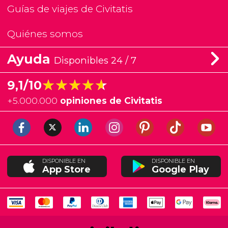
Guías de viajes de Civitatis
Quiénes somos
Ayuda
Disponibles 24 / 7
★★★★★
★★★★★
9,1/10
+
5.000.000
opiniones de Civitatis
DISPONIBLE EN
DISPONIBLE EN
App Store
Google Play