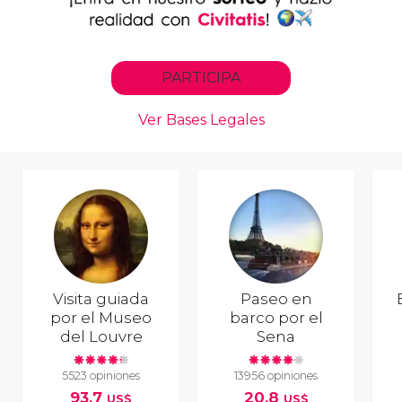
Visita guiada
Paseo en
por el Museo
barco por el
del Louvre
Sena
5523 opiniones
13956 opiniones
93,7
20,8
US$
US$