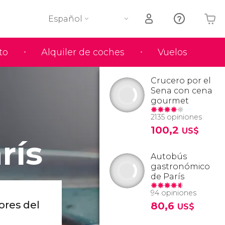
Español
to
Alquiler de coches
Vuelos
Tu carrito está vacío
Crucero por el
Sena con cena
gourmet
2135 opiniones
100,2
US$
rís
Autobús
gastronómico
de París
94 opiniones
ores del
80,6
US$