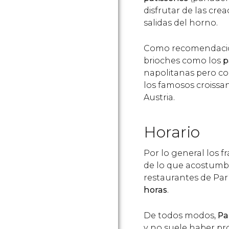
disfrutar de las cre
salidas del horno.
Como recomendación,
brioches como los
p
napolitanas pero co
los famosos croissan
Austria.
Horario
Por lo general los 
de lo que acostumb
restaurantes de Par
horas
.
De todos modos,
Pa
y no suele haber p