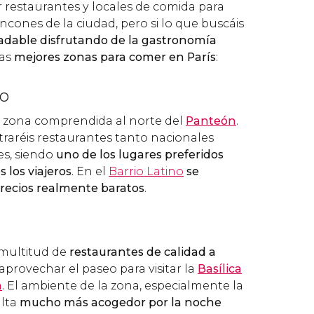
r restaurantes y locales de comida para
incones de la ciudad, pero si lo que buscáis
radable disfrutando de la gastronomía
las
mejores zonas para comer en París
:
no
a zona comprendida al norte del
Panteón
.
raréis restaurantes tanto nacionales
es, siendo
uno de los lugares preferidos
 los viajeros
. En el
Barrio Latino
se
recios realmente baratos
.
multitud de
restaurantes de calidad a
 aprovechar el paseo para visitar la
Basílica
n
. El ambiente de la zona, especialmente la
ulta
mucho más acogedor por la noche