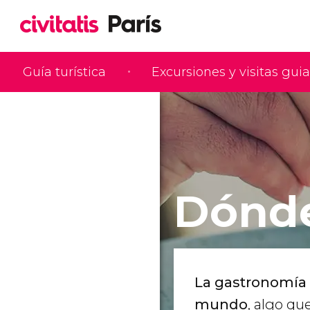
Guía turística
Excursiones y visitas gui
Dónde
La gastronomía 
mundo
, algo qu