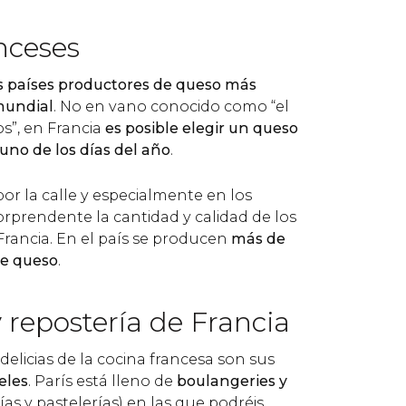
nceses
s países productores de queso más
mundial
. No en vano conocido como “el
os”, en Francia
es posible elegir un queso
uno de los días del año
.
or la calle y especialmente en los
orprendente la cantidad y calidad de los
rancia. En el país se producen
más de
de queso
.
y repostería de Francia
elicias de la cocina francesa son sus
eles
. París está lleno de
boulangeries y
as y pastelerías) en las que podréis