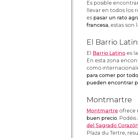
Es posible encontra
llevar en todos los r
es
pasar un rato ag
francesa
, estas son 
El Barrio Lati
El
Barrio Latino
es l
En esta zona encont
como internacional
para comer por todos
pueden encontrar p
Montmartre
Montmartre
ofrece 
buen precio
. Podéis
del Sagrado Corazó
Plaza du Tertre, res