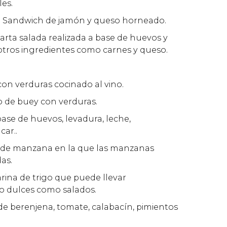
les.
: Sandwich de jamón y queso horneado.
 Tarta salada realizada a base de huevos y
otros ingredientes como carnes y queso.
 con verduras cocinado al vino.
o de buey con verduras.
base de huevos, levadura, leche,
car..
a de manzana en la que las manzanas
as.
arina de trigo que puede llevar
o dulces como salados.
o de berenjena, tomate, calabacín, pimientos