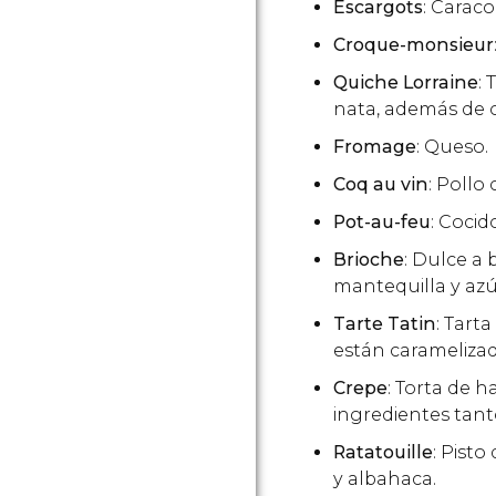
Escargots
: Caraco
Croque-monsieur
Quiche Lorraine
:
nata, además de 
Fromage
: Queso.
Coq au vin
: Pollo
Pot-au-feu
: Cocid
Brioche
: Dulce a 
mantequilla y azú
Tarte Tatin
: Tart
están caramelizad
Crepe
: Torta de h
ingredientes tant
Ratatouille
: Pist
y albahaca.