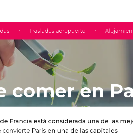
adas
Traslados aeropuerto
Alojamien
 comer en Pa
de Francia está considerada una de las mej
e convierte París
en una de las capitales