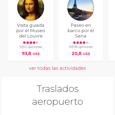
Visita guiada
Paseo en
por el Museo
barco por el
del Louvre
Sena
5530 opiniones
13978 opiniones
93,8
20,8
US$
US$
ver todas las actividades
Traslados
aeropuerto