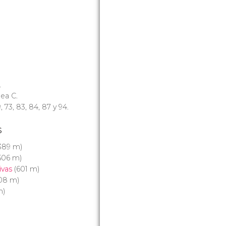
.
ínea C.
9, 73, 83, 84, 87 y 94.
s
389 m)
506 m)
ivas
(601 m)
08 m)
m)