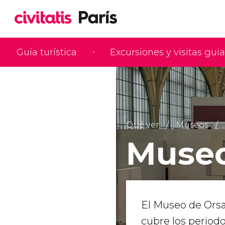
Guía turística
Excursiones y visitas gui
Qué ver
Museos
Museo
El Museo de Ors
cubre los periodo