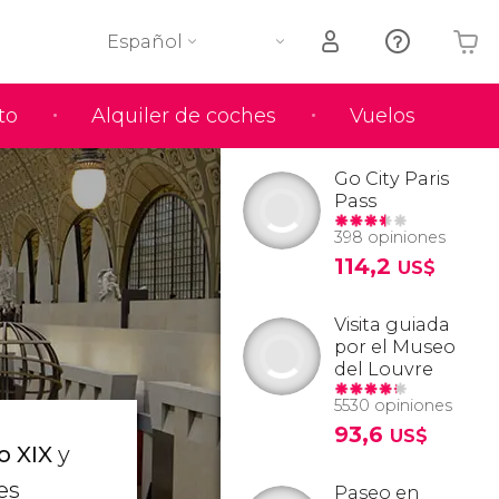
Español
to
Alquiler de coches
Vuelos
Tu carrito está vacío
Go City Paris
Pass
398 opiniones
114,2
US$
Visita guiada
por el Museo
del Louvre
5530 opiniones
93,6
US$
o XIX
y
es
Paseo en