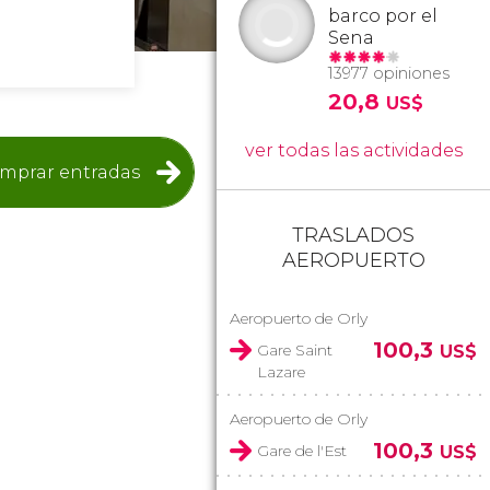
barco por el
.
Sena
13977 opiniones
20,8
US$
ver todas las actividades
mprar entradas
TRASLADOS
AEROPUERTO
Aeropuerto de Orly
100,3
Gare Saint
US$
Lazare
Aeropuerto de Orly
100,3
Gare de l'Est
US$