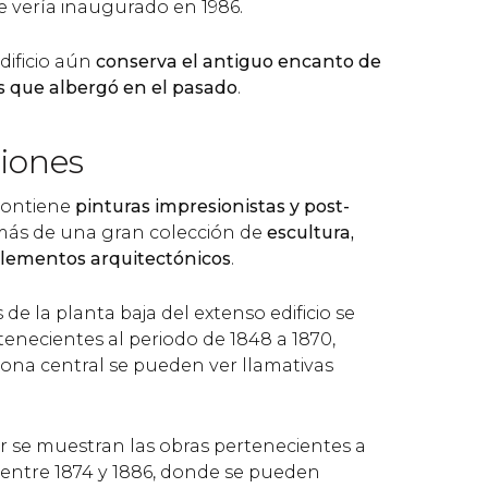
 vería inaugurado en 1986.
edificio aún
conserva el antiguo encanto de
es que albergó en el pasado
.
ciones
contiene
pinturas impresionistas y post-
más de una gran colección de
escultura,
 elementos arquitectónicos
.
s de la planta baja del extenso edificio se
enecientes al periodo de 1848 a 1870,
zona central se pueden ver llamativas
or se muestran las obras pertenecientes a
e entre 1874 y 1886, donde se pueden