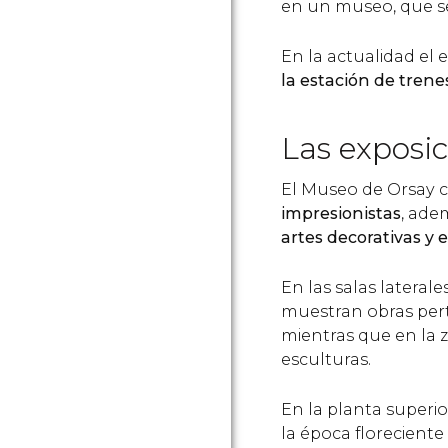
en un museo, que se
En la actualidad el 
la estación de tren
Las exposi
El Museo de Orsay 
impresionistas
, ade
artes decorativas y
En las salas laterale
muestran obras pert
mientras que en la 
esculturas.
En la planta superi
la época florecient