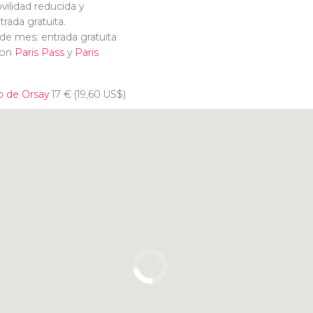
ilidad reducida y
ada gratuita.
e mes: entrada gratuita
con
Paris Pass
y
Paris
o de Orsay
17
€
(19,60
US$
)
Pulsa para usar el mapa