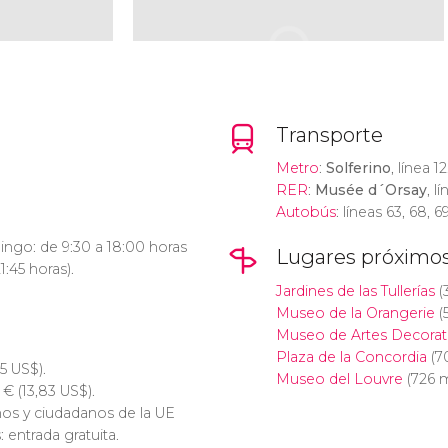
Transporte
Metro
:
Solferino
, línea 12
RER
:
Musée d´Orsay
, l
Autobús
: líneas 63, 68, 6
ngo: de 9:30 a 18:00 horas
Lugares próximo
1:45 horas).
Jardines de las Tullerías
(
Museo de la Orangerie
(
Museo de Artes Decorat
Plaza de la Concordia
(7
45
US$
).
Museo del Louvre
(726 
2
€
(13,83
US$
).
os y ciudadanos de la UE
: entrada gratuita.