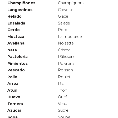
Champiñones
Champignons
Langostinos
Crevettes
Helado
Glace
Ensalada
Salade
Cerdo
Porc
Mostaza
La moutarde
Avellana
Noisette
Nata
Crème
Pastelería
Pâtisserie
Pimientos
Poivrons
Pescado
Poisson
Pollo
Poulet
Arroz
Riz
Atún
Thon
Huevo
Ouef
Ternera
Veau
Azúcar
Sucre
Sopa
Soupe