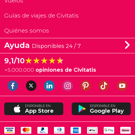
Vuelos
Guías de viajes de Civitatis
Quiénes somos
Ayuda
Disponibles 24 / 7
★★★★★
★★★★★
9,1/10
+
5.000.000
opiniones de Civitatis
DISPONIBLE EN
DISPONIBLE EN
App Store
Google Play