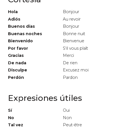
Hola
Bonjour
Adiós
Au revoir
Buenos días
Bonjour
Buenas noches
Bonne nuit
Bienvenido
Bienvenue
Por favor
S'il vous plaît
Gracias
Merci
De nada
De rien
Disculpe
Excusez moi
Perdón
Pardon
Expresiones útiles
Sí
Oui
No
Non
Tal vez
Peut-être