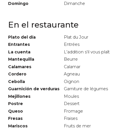
Domingo
Dimanche
En el restaurante
Plato del día
Plat du Jour
Entrantes
Entrées
La cuenta
L'addition s'il vous plaît
Mantequilla
Beurre
Calamares
Calamar
Cordero
Agneau
Cebolla
Oignon
Guarnición de verduras
Garniture de légumes
Mejillones
Moules
Postre
Dessert
Queso
Fromage
Fresas
Fraises
Mariscos
Fruits de mer