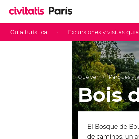
Guía turística
Excursiones y visitas gui
Qué ver
Parques y j
Bois 
El Bosque de Bo
de caminos, un a