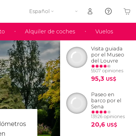
Español
to
Alquiler de coches
Vuelos
Tu carrito está vacío
Visita guiada
por el Museo
del Louvre
5507 opiniones
95,3
US$
Paseo en
barco por el
Sena
13926 opiniones
ilómetros
20,6
US$
en