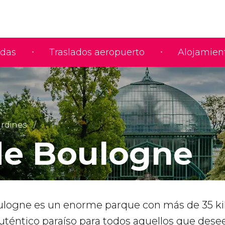
adas
Traslados aeropuerto
Alojamien
ardines
de Boulogne
ulogne es un enorme parque con más de 35 k
uténtico paraíso para todos aquellos que dese