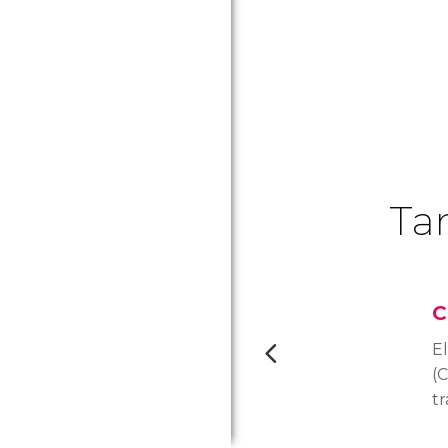
Ta
C
E
(
tr
a 