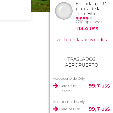
Entrada a la 3ª
planta de la
Torre Eiffel
2710 opiniones
113,4
US$
ver todas las actividades
TRASLADOS
AEROPUERTO
Aeropuerto de Orly
99,7
Gare Saint
US$
Lazare
Aeropuerto de Orly
99,7
Gare de l'Est
US$