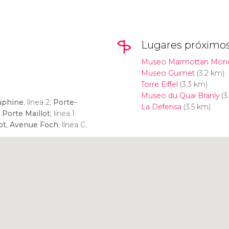
Lugares próximo
Museo Marmottan Mon
Museo Guimet
(3.2 km)
Torre Eiffel
(3.3 km)
Museo du Quai Branly
(3
uphine
, línea 2;
Porte-
La Defensa
(3.5 km)
;
Porte Maillot
, línea 1.
ot
,
Avenue Foch
, línea C.
Pulsa para usar el mapa