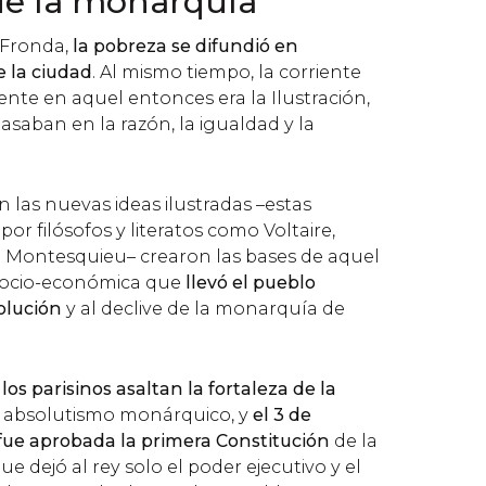
 de la monarquía
 Fronda,
la pobreza se difundió en
e la ciudad
. Al mismo tiempo, la corriente
nte en aquel entonces era la Ilustración,
basaban en la razón, la igualdad y la
 las nuevas ideas ilustradas –estas
or filósofos y literatos como Voltaire,
 Montesquieu– crearon las bases de aquel
socio-económica que
llevó el pueblo
olución
y al declive de la monarquía de
 los parisinos asaltan la fortaleza de la
l absolutismo monárquico, y
el 3 de
 fue aprobada la primera Constitución
de la
que dejó al rey solo el poder ejecutivo y el