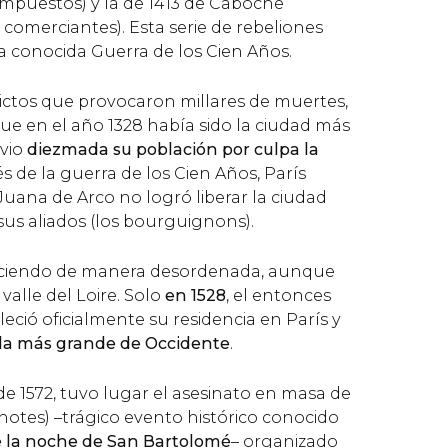
 impuestos) y la de 1413 de Caboche
comerciantes). Esta serie de rebeliones
a conocida Guerra de los Cien Años.
ictos que provocaron millares de muertes,
 que en el año 1328 había sido la ciudad más
 vio
diezmada su población por culpa la
s de la guerra de los Cien Años, París
Juana de Arco no logró liberar la ciudad
 sus aliados (los bourguignons).
reciendo de manera desordenada, aunque
 valle del Loire. Solo
en 1528
, el entonces
leció oficialmente su residencia en París y
r la más grande de Occidente
.
de 1572, tuvo lugar el asesinato en masa de
otes) –trágico evento histórico conocido
 la noche de San Bartolomé
– organizado