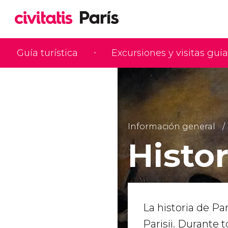
Guía turística
Excursiones y visitas gui
Información general
Histor
La historia de Pa
Parisii. Durante t