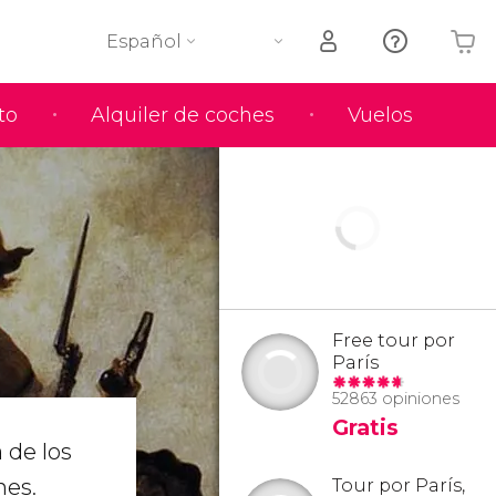
Español
to
Alquiler de coches
Vuelos
Tu carrito está vacío
Free tour por
París
52863 opiniones
Gratis
 de los
nes.
Tour por París,