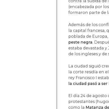
contra la subida de
(encabezada por los 
formaron parte de l
Además de los confl
la capital francesa,
poblada de Europa,
peste negra
. Despué
estaba devastada y 
de los ingleses y de
La ciudad siguió c
la corte residía en el
rey Francisco I estab
la ciudad pasó a se
El día 24 de agosto 
protestantes (hugon
como la
Matanza de