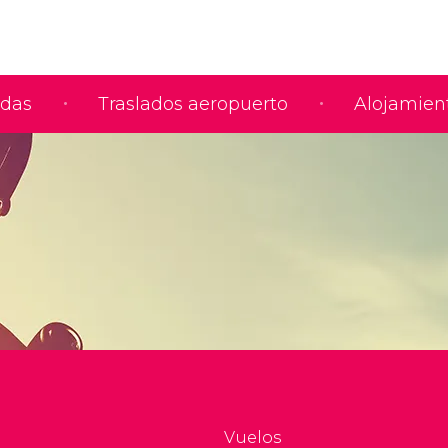
adas
Traslados aeropuerto
Alojamien
Vuelos