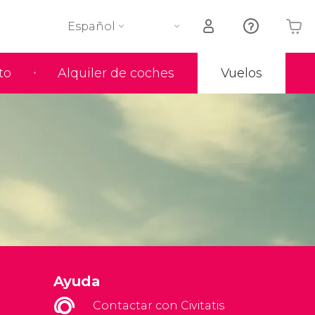
Español
to
Alquiler de coches
Vuelos
Tu carrito está vacío
Ayuda
Contactar con Civitatis