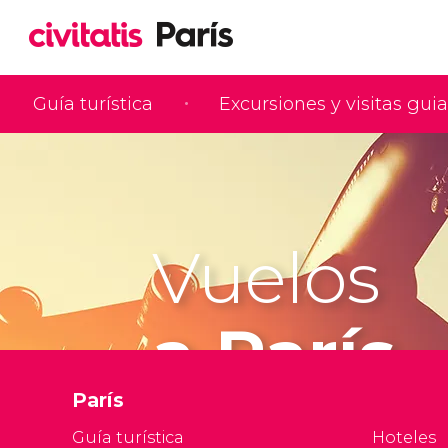
Guía turística
Excursiones y visitas gui
Vuelos
a París
París
Guía turística
Hoteles