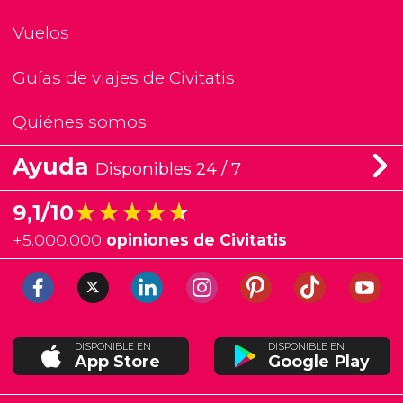
Vuelos
Guías de viajes de Civitatis
Quiénes somos
Ayuda
Disponibles 24 / 7
★★★★★
★★★★★
9,1/10
+
5.000.000
opiniones de Civitatis
DISPONIBLE EN
DISPONIBLE EN
App Store
Google Play