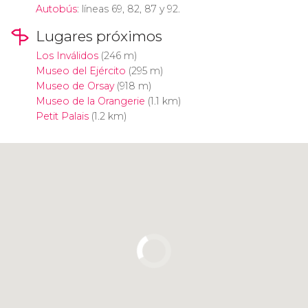
Autobús
: líneas 69, 82, 87 y 92.
Lugares próximos
Los Inválidos
(246 m)
Museo del Ejército
(295 m)
Museo de Orsay
(918 m)
Museo de la Orangerie
(1.1 km)
Petit Palais
(1.2 km)
Pulsa para usar el mapa