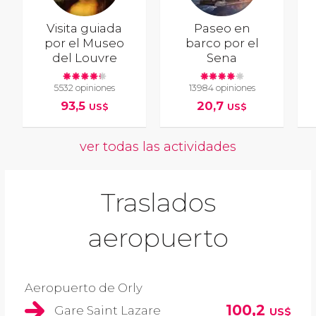
Visita guiada
Paseo en
por el Museo
barco por el
del Louvre
Sena
5532 opiniones
13984 opiniones
93,5
20,7
US$
US$
ver todas las actividades
Traslados
aeropuerto
Aeropuerto de Orly
100,2
Gare Saint Lazare
US$