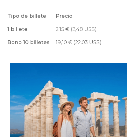
Tipo de billete
Precio
1 billete
2,15
€
(2,48
US$
)
Bono 10 billetes
19,10
€
(22,03
US$
)