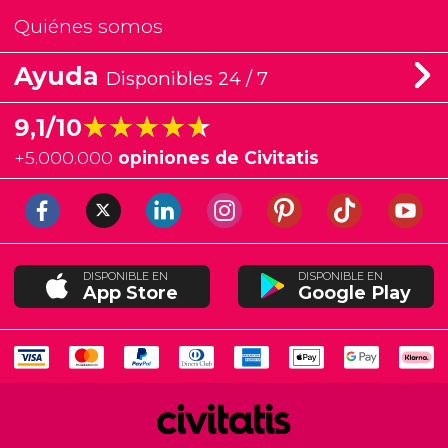
Quiénes somos
Ayuda
Disponibles 24 / 7
★★★★★
★★★★★
9,1/10
+
5.000.000
opiniones de Civitatis
DISPONIBLE EN
DISPONIBLE EN
App Store
Google Play