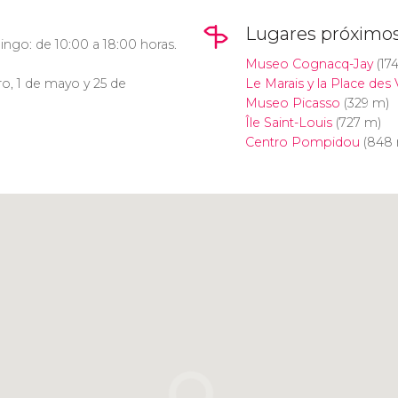
Lugares próximo
ngo: de 10:00 a 18:00 horas.
Museo Cognacq-Jay
(17
ro, 1 de mayo y 25 de
Le Marais y la Place des
Museo Picasso
(329 m)
Île Saint-Louis
(727 m)
Centro Pompidou
(848 
Pulsa para usar el mapa