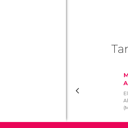
Ta
M
A
E
Al
(
u
m