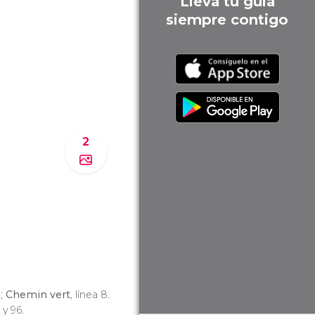
Lleva tu guía
siempre contigo
2
1;
Chemin vert
, línea 8.
 y 96.