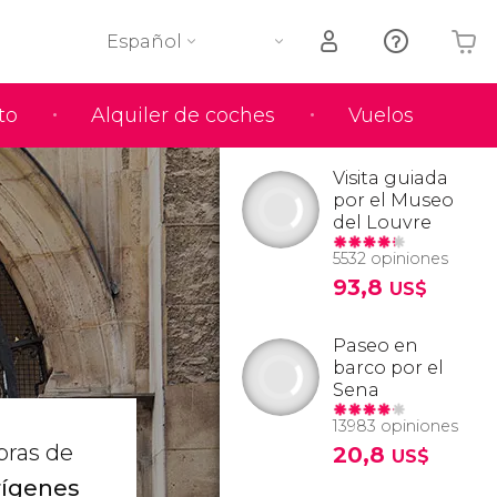
Español
to
Alquiler de coches
Vuelos
Tu carrito está vacío
Visita guiada
por el Museo
del Louvre
5532 opiniones
93,8
US$
Paseo en
barco por el
Sena
13983 opiniones
bras de
20,8
US$
rígenes