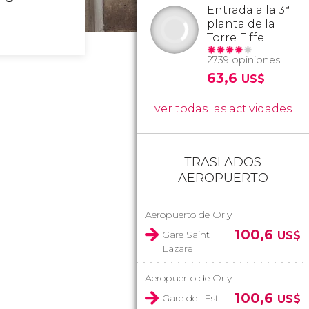
Entrada a la 3ª
planta de la
Torre Eiffel
2739 opiniones
63,6
US$
ver todas las actividades
TRASLADOS
AEROPUERTO
Aeropuerto de Orly
100,6
Gare Saint
US$
Lazare
Aeropuerto de Orly
100,6
Gare de l'Est
US$