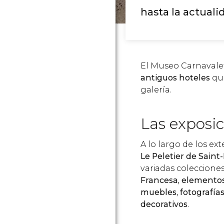
hasta la actuali
El Museo Carnavale
antiguos hoteles
que
galería.
Las exposi
A lo largo de los ext
Le Peletier de Sain
variadas coleccione
Francesa, elementos 
muebles, fotografías
decorativos
.