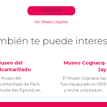
mbién te puede interes
useo del
Museo Cognacq-
lcantarillado
Jay
l Museo del
El Museo Cognacq-Jay
cantarillado de París
fue inaugurado en 1929
Musée des Égouts) está
y reúne una pequeña
bicado en un lugar
pero variada colección
uy especial, dentro de
de arte perteneciente al