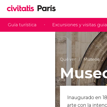
Guía turística
Excursiones y visitas gui
Qué ver
Museos
Museo
Inaugurado en 18
arte con la inten