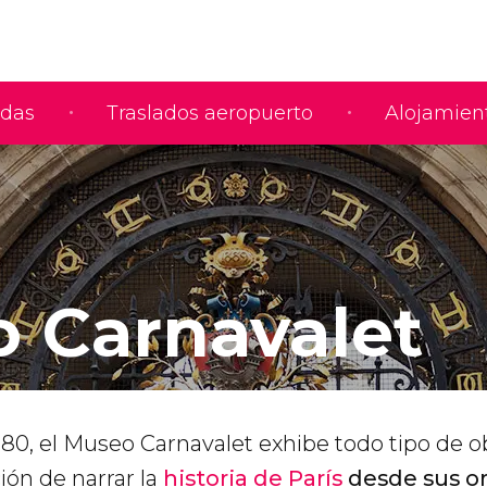
adas
Traslados aeropuerto
Alojamien
 Carnavalet
80, el Museo Carnavalet exhibe todo tipo de o
ción de narrar la
historia de París
desde sus o