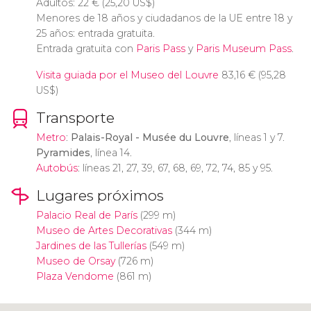
Adultos: 22
€
(25,20
US$
)
Menores de 18 años y ciudadanos de la UE entre 18 y
25 años: entrada gratuita.
Entrada gratuita con
Paris Pass
y
Paris Museum Pass
.
Visita guiada por el Museo del Louvre
83,16
€
(95,28
US$
)
Transporte
Metro
:
Palais-Royal - Musée du Louvre
, líneas 1 y 7.
Pyramides
, línea 14.
Autobús
: líneas 21, 27, 39, 67, 68, 69, 72, 74, 85 y 95.
Lugares próximos
Palacio Real de París
(299 m)
Museo de Artes Decorativas
(344 m)
Jardines de las Tullerías
(549 m)
Museo de Orsay
(726 m)
Plaza Vendome
(861 m)