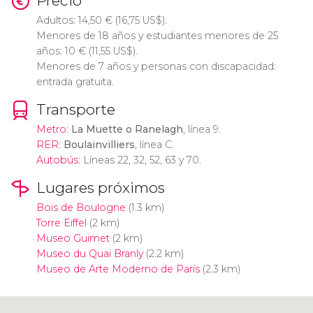
Precio
Adultos: 14,50
€
(16,75
US$
).
Menores de 18 años y estudiantes menores de 25
años: 10
€
(11,55
US$
).
Menores de 7 años y personas con discapacidad:
entrada gratuita.
Transporte
Metro
:
La Muette o Ranelagh
, línea 9.
RER
:
Boulainvilliers
, línea C.
Autobús
: Líneas 22, 32, 52, 63 y 70.
Lugares próximos
Bois de Boulogne
(1.3 km)
Torre Eiffel
(2 km)
Museo Guimet
(2 km)
Museo du Quai Branly
(2.2 km)
Museo de Arte Moderno de París
(2.3 km)