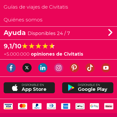
Guías de viajes de Civitatis
Quiénes somos
Ayuda
Disponibles 24 / 7
★★★★★
★★★★★
9,1/10
+
5.000.000
opiniones de Civitatis
DISPONIBLE EN
DISPONIBLE EN
App Store
Google Play