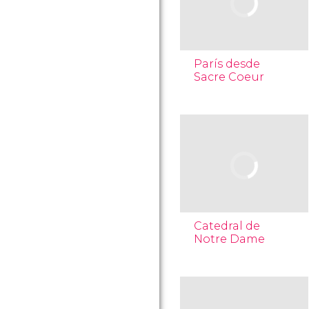
París desde
Sacre Coeur
Catedral de
Notre Dame