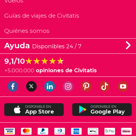
Vuelos
Guías de viajes de Civitatis
Quiénes somos
Ayuda
Disponibles 24 / 7
★★★★★
★★★★★
9,1/10
+
5.000.000
opiniones de Civitatis
DISPONIBLE EN
DISPONIBLE EN
App Store
Google Play